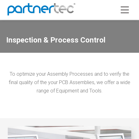
ngen
Inspection & Process Control
 Policy
oneel
To optimize your Assembly Processes and to verify the
final quality of the your PCB Assemblies, we offer a wide
onele
s zijn
range of Equipment and Tools.
kelijk om
bsite te
ken. Ze
 gebruikt
asisfuncties
der deze